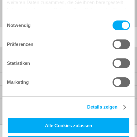
weiteren Daten zusammen, die Sie ihnen bereitgestellt
Webinare
haben oder die sie im Rahmen Ihrer Nutzung der Dienste
gesammelt haben.
Einwilligungsauswahl
Downloads
Notwendig
Über uns
Präferenzen
Unternehmen
Statistiken
Team
Karriere
Marketing
Referenzen
Arbeitgeber der Zukunft
Details zeigen
News
Alle Cookies zulassen
SOFiSTiK Group Newsletter