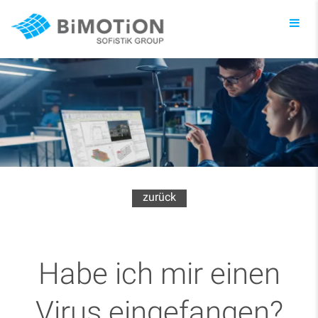
Toggl
navig
zurück
Habe ich mir einen
Virus eingefangen?