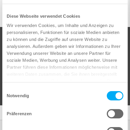
Autodesk Knowledge Network
. Gerne sind wir Ihnen bei
der Durchführung behilflich.
Diese Webseite verwendet Cookies
Wir verwenden Cookies, um Inhalte und Anzeigen zu
personalisieren, Funktionen für soziale Medien anbieten
zu können und die Zugriffe auf unsere Website zu
Sie wissen nicht weiter?
analysieren. Außerdem geben wir Informationen zu Ihrer
Verwendung unserer Website an unsere Partner für
soziale Medien, Werbung und Analysen weiter. Unsere
Bevor Sie lange suchen müssen und keine:n
Partner führen diese Informationen möglicherweise mit
haben, den Sie fragen können, wenden Sie
weiteren Daten zusammen, die Sie ihnen bereitgestellt
sich vertrauensvoll an uns.
haben oder die sie im Rahmen Ihrer Nutzung der Dienste
gesammelt haben.
Kontakt >
Einwilligungsauswahl
Notwendig
Präferenzen
Ausbildung