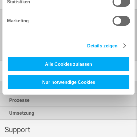
Statistiken
Schulungen
Marketing
Workshops
WiSSEN.KOMPAKT
Details zeigen
Termine
Alle Cookies zulassen
Consulting
Nur notwendige Cookies
Projekte
Prozesse
Umsetzung
Support