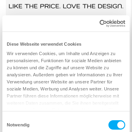
Dürfen wir für Sie ein Zimmer für 60€/Nacht (inkl.
Diese Webseite verwendet Cookies
Frühstück) buchen?
*
Wir verwenden Cookies, um Inhalte und Anzeigen zu
Ich hätte gerne ein Zimmer für 60€/Nacht (inkl.
personalisieren, Funktionen für soziale Medien anbieten
Frühstück), möchte am ersten Schulungstag an-
zu können und die Zugriffe auf unsere Website zu
und am letzten Schulungstag abreisen
analysieren. Außerdem geben wir Informationen zu Ihrer
Ich hätte gerne ein Zimmer für 60€/Nacht (inkl.
Verwendung unserer Website an unsere Partner für
Frühstück), möchte am Vortag an- und am letzten
soziale Medien, Werbung und Analysen weiter. Unsere
Schulungstag abreisen
Partner führen diese Informationen möglicherweise mit
Ich hätte gerne ein Zimmer für 60€/Nacht (inkl.
weiteren Daten zusammen, die Sie ihnen bereitgestellt
Frühstück), möchte am Vortag an- und am Tag nach
der Schulung abreisen
haben oder die sie im Rahmen Ihrer Nutzung der Dienste
Nein danke, ich benötige kein Zimmer
gesammelt haben.
Einwilligungsauswahl
Notwendig