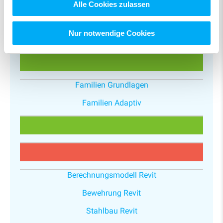
Alle Cookies zulassen
Autodesk Forma (ehem. ACC)
Nur notwendige Cookies
Familien Grundlagen
Familien Adaptiv
Berechnungsmodell Revit
Bewehrung Revit
Stahlbau Revit