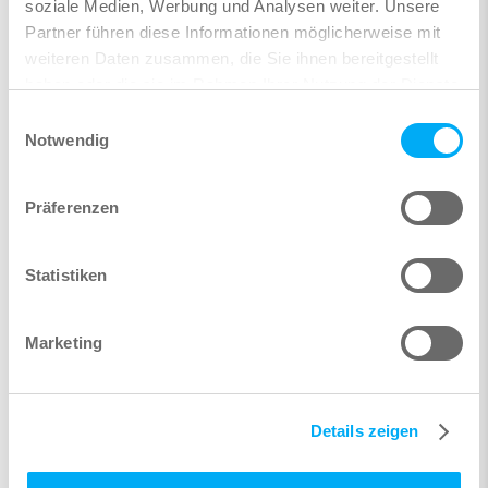
soziale Medien, Werbung und Analysen weiter. Unsere
alle Termine
Partner führen diese Informationen möglicherweise mit
Filtern nach Thematik:
weiteren Daten zusammen, die Sie ihnen bereitgestellt
haben oder die sie im Rahmen Ihrer Nutzung der Dienste
gesammelt haben.
Einwilligungsauswahl
Notwendig
Revit im Hochbau
Revit im Brückenbau
Präferenzen
Revit im Tunnelbau
Statistiken
Revit für Baugruben und Verbau
Marketing
Details zeigen
Aufbau Revit
Bahnsteigplanung