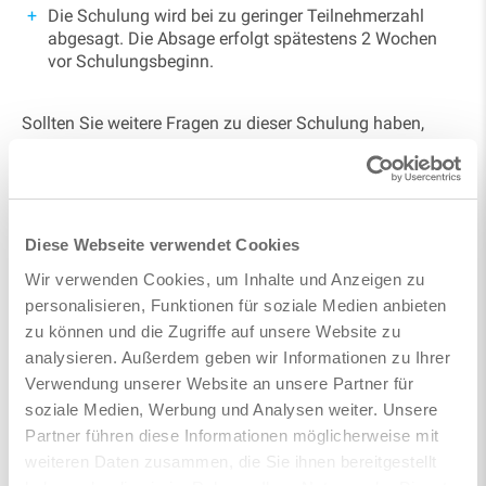
Die Schulung wird bei zu geringer Teilnehmerzahl
abgesagt. Die Absage erfolgt spätestens 2 Wochen
vor Schulungsbeginn.
Sollten Sie weitere Fragen zu dieser Schulung haben,
schreiben Sie am besten eine E-Mail an:
info@bimotion.de
Diese Webseite verwendet Cookies
Events
Wir verwenden Cookies, um Inhalte und Anzeigen zu
personalisieren, Funktionen für soziale Medien anbieten
zu können und die Zugriffe auf unsere Website zu
alle Termine
analysieren. Außerdem geben wir Informationen zu Ihrer
Filtern nach Thematik:
Verwendung unserer Website an unsere Partner für
soziale Medien, Werbung und Analysen weiter. Unsere
Partner führen diese Informationen möglicherweise mit
weiteren Daten zusammen, die Sie ihnen bereitgestellt
Revit im Hochbau