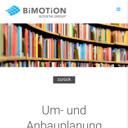
Toggl
navig
zurück
Um- und
Anbauplanung