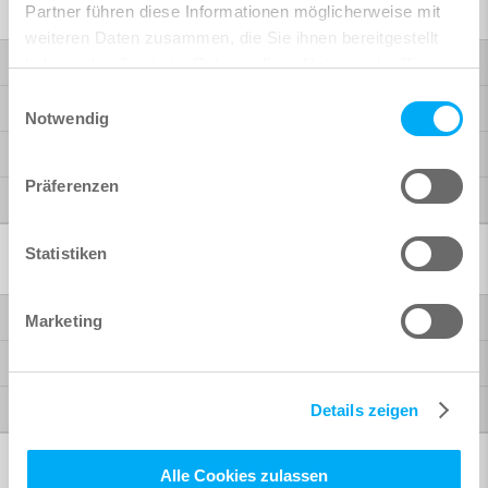
Ausbildung
Partner führen diese Informationen möglicherweise mit
weiteren Daten zusammen, die Sie ihnen bereitgestellt
Schulungen
haben oder die sie im Rahmen Ihrer Nutzung der Dienste
gesammelt haben.
Einwilligungsauswahl
Workshops
Notwendig
WiSSEN.KOMPAKT
Präferenzen
Termine
Consulting
Statistiken
Projekte
Marketing
Prozesse
Umsetzung
Details zeigen
Support
Alle Cookies zulassen