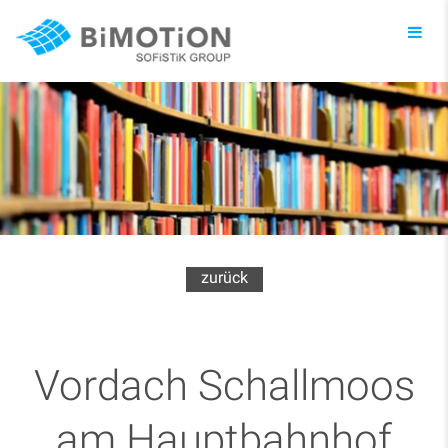
Toggl
navig
zurück
Vordach Schallmoos
am Hauptbahnhof